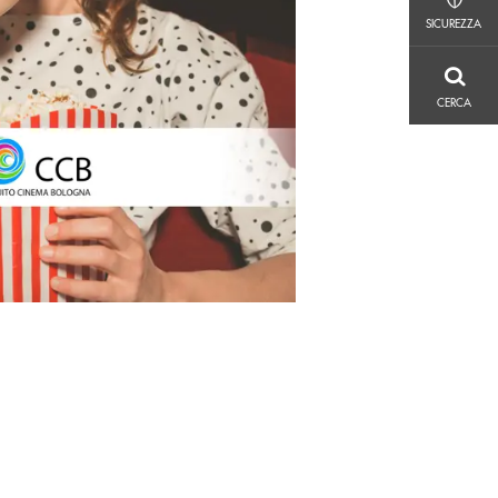
SICUREZZA
SICUREZZA
CERCA
CERCA