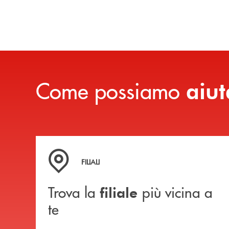
Come possiamo
aiut
Trova la filiale più vicina a te
FILIALI
Trova la
più vicina a
filiale
te