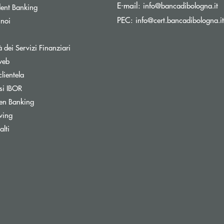
(s
E-mail:
info@bancadibologna.it
ent Banking
PEC:
info@cert.bancadibologna.it
 noi
à dei Servizi Finanziari
web
clientela
si IBOR
Apre una nuova finestra
en Banking
wing
ra
lti