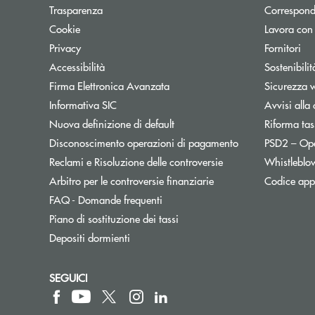
Trasparenza
Correspond
Cookie
Lavora con
Privacy
Fornitori
Accessibilità
Sostenibilit
Firma Elettronica Avanzata
Sicurezza 
Informativa SIC
Avvisi alla 
Nuova definizione di default
Riforma tas
Disconoscimento operazioni di pagamento
PSD2 – Op
Reclami e Risoluzione delle controversie
Whistleblo
Apre una nuova finest
Arbitro per le controversie finanziarie
Codice appa
FAQ - Domande frequenti
Apre una nuova finestra
Piano di sostituzione dei tassi
Depositi dormienti
SEGUICI