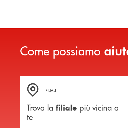
Come possiamo
aiut
Trova la filiale più vicina a te
FILIALI
Trova la
più vicina a
filiale
te