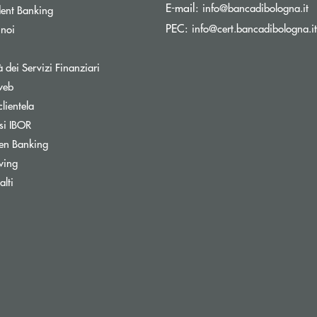
(s
E-mail:
info@bancadibologna.it
ent Banking
PEC:
info@cert.bancadibologna.it
 noi
à dei Servizi Finanziari
web
clientela
si IBOR
Apre una nuova finestra
en Banking
wing
ra
lti