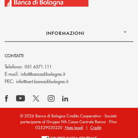
INFORMAZIONI
CONTATTI
Telefono:
051 6571.111
(si apre l’app di posta elettronica)
E-mail:
info@bancadibologna.it
(si apre l’app di posta elettronica
PEC:
info@cert.bancadibologna.it
© 2026 Banca di Bologna Credito Cooperativo - Società
partecipante al Gruppo IVA Cassa Centrale Banca · P.Iva
02529020220
Note legali
|
Crediti