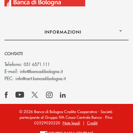
INFORMAZIONI
CONTATTI
Telefono:
051 6571.111
(si apre l’app di posta elettronica)
E-mail:
info@bancadibologna.it
(si apre l’app di posta elettronica
PEC:
info@cert.bancadibologna.it
© 2026 Banca di Bologna Credito Cooperativo - Società
partecipante al Gruppo IVA Cassa Centrale Banca · P.Iva
02529020220
Note legali
|
Crediti