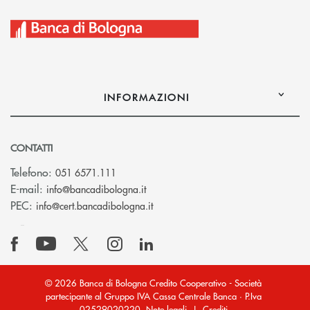
INFORMAZIONI
CONTATTI
Telefono:
051 6571.111
(si apre l’app di posta elettronica)
E-mail:
info@bancadibologna.it
(si apre l’app di posta elettronica
PEC:
info@cert.bancadibologna.it
© 2026 Banca di Bologna Credito Cooperativo - Società
partecipante al Gruppo IVA Cassa Centrale Banca · P.Iva
02529020220
Note legali
|
Crediti