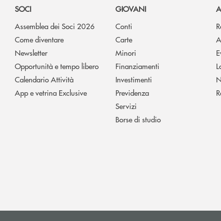
SOCI
GIOVANI
A
Assemblea dei Soci 2026
Conti
R
Come diventare
Carte
A
Newsletter
Minori
E
Opportunità e tempo libero
Finanziamenti
L
Calendario Attività
Investimenti
N
App e vetrina Exclusive
Previdenza
R
Servizi
Borse di studio