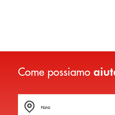
Come possiamo
aiut
Trova la filiale più vicina a te
FILIALI