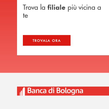
Trova la
più vicina a
filiale
te
TROVALA ORA