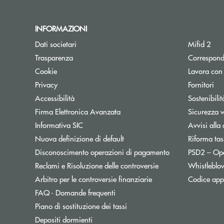
INFORMAZIONI
Dati societari
Mifid 2
Trasparenza
Correspond
Cookie
Lavora con
Privacy
Fornitori
Accessibilità
Sostenibilit
Firma Elettronica Avanzata
Sicurezza 
Informativa SIC
Avvisi alla 
Nuova definizione di default
Riforma tas
Disconoscimento operazioni di pagamento
PSD2 – Op
Reclami e Risoluzione delle controversie
Whistleblo
Apre una nuova finest
Arbitro per le controversie finanziarie
Codice appa
FAQ - Domande frequenti
Apre una nuova finestra
Piano di sostituzione dei tassi
Depositi dormienti