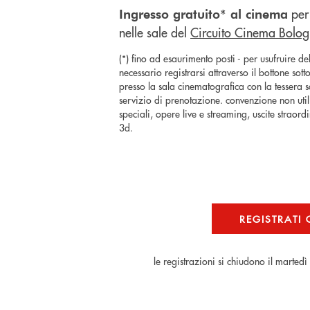
per 
Ingresso gratuito* al cinema
nelle sale del
Circuito Cinema Bolo
(*) fino ad esaurimento posti - per usufruire del
necessario registrarsi attraverso il bottone sotto
presso la sala cinematografica con la tessera s
servizio di prenotazione. convenzione non util
speciali, opere live e streaming, uscite straordin
3d.
REGISTRATI
le registrazioni si chiudono il marted