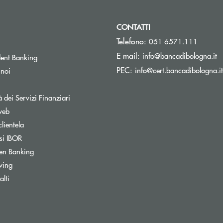
CONTATTI
Telefono:
051 6571.111
(s
E-mail:
info@bancadibologna.it
ent Banking
PEC:
info@cert.bancadibologna.it
 noi
à dei Servizi Finanziari
web
clientela
si IBOR
Apre una nuova finestra
en Banking
wing
ra
lti