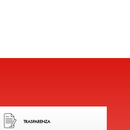
Hai bisogno di alcuni documenti ? Vai alla pagina della 
TRASPARENZA