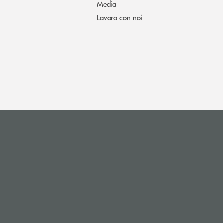
Media
Lavora con noi
i apre l’app di posta elettronica)
(si apre l’app di posta elettronica)