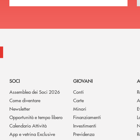
SOCI
GIOVANI
A
Assemblea dei Soci 2026
Conti
R
Come diventare
Carte
A
Newsletter
Minori
E
Opportunità e tempo libero
Finanziamenti
L
Calendario Attività
Investimenti
N
App e vetrina Exclusive
Previdenza
R