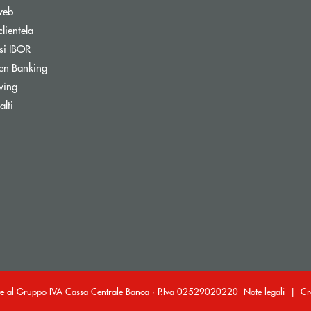
web
clientela
si IBOR
Apre una nuova finestra
en Banking
wing
ra
lti
ante al Gruppo IVA Cassa Centrale Banca · P.Iva 02529020220
Note legali
|
Cr