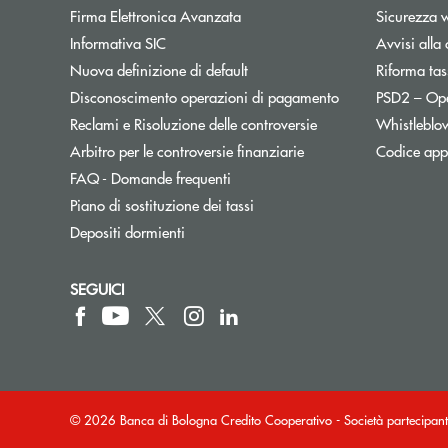
Firma Elettronica Avanzata
Sicurezza 
Informativa SIC
Avvisi alla 
Nuova definizione di default
Riforma tas
Disconoscimento operazioni di pagamento
PSD2 – Op
Reclami e Risoluzione delle controversie
Whistleblo
Apre una nuova finest
Arbitro per le controversie finanziarie
Codice appa
FAQ - Domande frequenti
Apre una nuova finestra
Piano di sostituzione dei tassi
Depositi dormienti
SEGUICI
© 2026 Banca di Bologna Credito Cooperativo - Società partecip