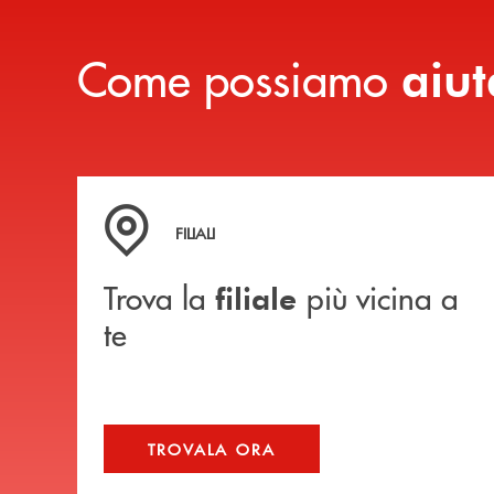
Come possiamo
aiut
Trova la filiale più vicina a te
FILIALI
Trova la
più vicina a
filiale
te
TROVALA ORA