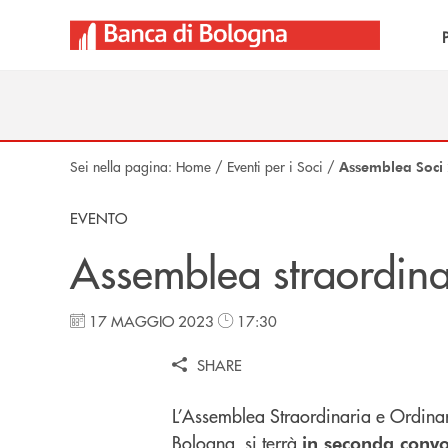
Salta al contenuto principale
Sei nella pagina:
Home
/
Eventi per i Soci
/
Assemblea Soci
EVENTO
Assemblea straordina
17 MAGGIO 2023
17:30
SHARE
L’Assemblea Straordinaria e Ordinar
Bologna, si terrà
in seconda convo