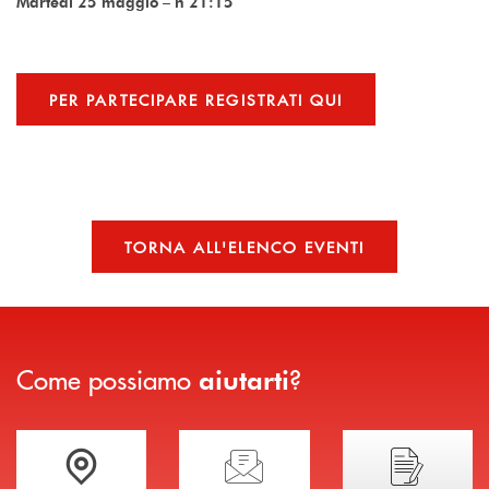
Martedì 25 maggio – h 21:15
PER PARTECIPARE REGISTRATI QUI
TORNA ALL'ELENCO EVENTI
Come possiamo
?
aiutarti
Trova la filiale più vicina a te
Hai bisogno di assistenza immediata?
Hai bisogno di alcuni