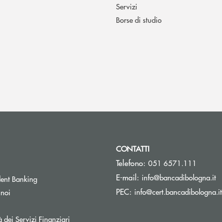
Servizi
Borse di studio
CONTATTI
Telefono:
051 6571.111
(s
E-mail:
info@bancadibologna.it
ent Banking
PEC:
info@cert.bancadibologna.it
 noi
à dei Servizi Finanziari