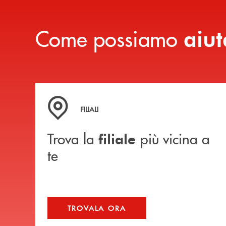
Come possiamo
aiut
Trova la filiale più vicina a te
FILIALI
Trova la
più vicina a
filiale
te
TROVALA ORA