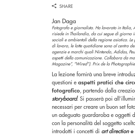
SHARE
Jan Daga
Fotografo e giornalista. Ha lavorato in Italia,
risiede in Thailandia, da cui segue di giorno i
sociali e ambientali della regione asiatica. Le
di lavoro, le lotte quotidiane sono al centro de
agenzie e marchi quali Nintendo, Adidas, Peuge
aspetti della comunicazione. Collabora da molti
Magazine”, “Wired”). Prix de la Photographie
La lezione fornirà una breve introdu
questioni e
aspetti pratici che cir
, partendo dalla creazi
fotografico
storyboard
. Si passerà poi all’illum
necessari per creare un buon set foto
un adeguato guardaroba e oggetti di
con la personalità del soggetto scel
introdotti i concetti di
art direction