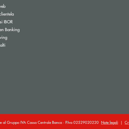
web
clientela
si IBOR
Apre una nuova finestra
en Banking
wing
ra
lti
ante al Gruppo IVA Cassa Centrale Banca · P.Iva 02529020220
Note legali
|
Cr