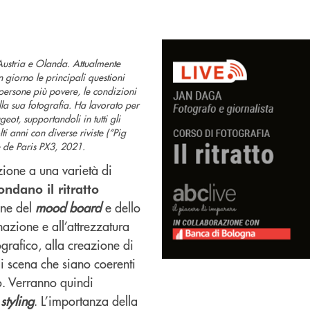
 Austria e Olanda. Attualmente
n giorno le principali questioni
 persone più povere, le condizioni
lla sua fotografia. Ha lavorato per
ot, supportandoli in tutti gli
 anni con diverse riviste (“Pig
 de Paris PX3, 2021.
zione a una varietà di
condano il ritratto
one del
mood board
e dello
inazione e all’attrezzatura
grafico, alla creazione di
 scena che siano coerenti
to. Verranno quindi
styling
. L’importanza della
e