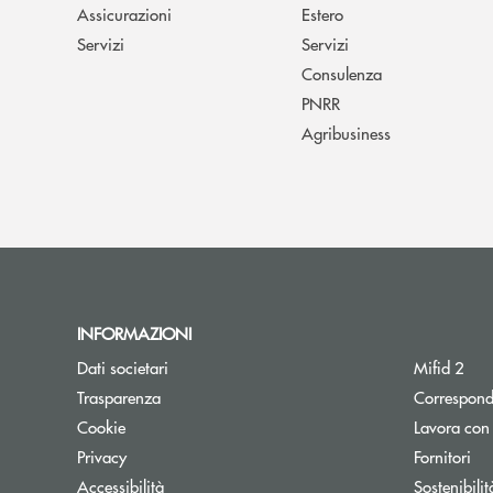
Assicurazioni
Estero
Servizi
Servizi
Consulenza
PNRR
Agribusiness
INFORMAZIONI
Dati societari
Mifid 2
Trasparenza
Correspond
Cookie
Lavora con
Privacy
Fornitori
Accessibilità
Sostenibilit