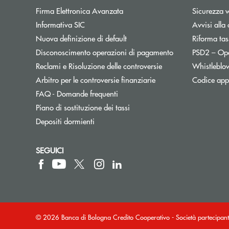
Firma Elettronica Avanzata
Sicurezza 
Informativa SIC
Avvisi alla 
Nuova definizione di default
Riforma tas
Disconoscimento operazioni di pagamento
PSD2 – Op
Reclami e Risoluzione delle controversie
Whistleblo
Apre una nuova finest
Arbitro per le controversie finanziarie
Codice appa
FAQ - Domande frequenti
Apre una nuova finestra
Piano di sostituzione dei tassi
Depositi dormienti
SEGUICI
© 2026 Banca di Bologna Credito Cooperativo - Società partecip