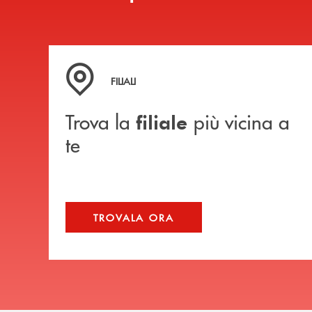
Trova la filiale più vicina a te
FILIALI
Trova la
più vicina a
filiale
te
TROVALA ORA