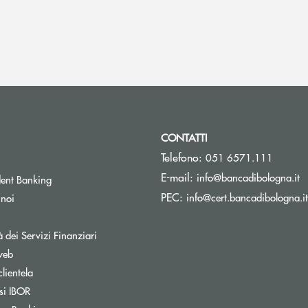
CONTATTI
Telefono:
051 6571.111
(s
E-mail:
info@bancadibologna.it
ent Banking
PEC:
info@cert.bancadibologna.it
 noi
à dei Servizi Finanziari
web
clientela
si IBOR