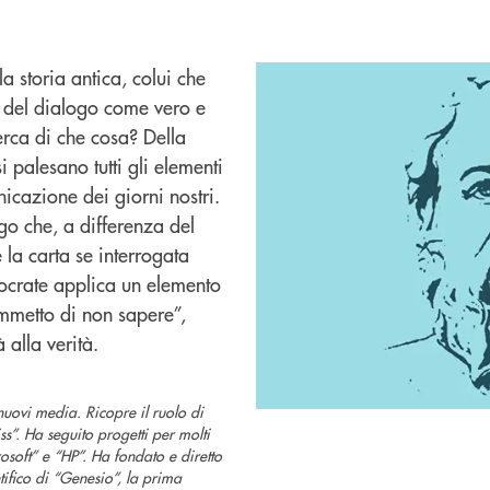
a storia antica, colui che
za del dialogo come vero e
erca di che cosa? Della
i palesano tutti gli elementi
nicazione dei giorni nostri.
ogo che, a differenza del
e la carta se interrogata
ocrate applica un elemento
Ammetto di non sapere”,
 alla verità.
nuovi media. Ricopre il ruolo di
s”. Ha seguito progetti per molti
osoft” e “HP”. Ha fondato e diretto
ntifico di “Genesio”, la prima