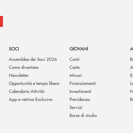
SOCI
GIOVANI
A
Assemblea dei Soci 2026
Conti
R
Come diventare
Carte
A
Newsletter
Minori
E
Opportunità e tempo libero
Finanziamenti
L
Calendario Attività
Investimenti
N
App e vetrina Exclusive
Previdenza
R
Servizi
Borse di studio