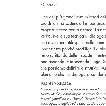
SHARE
Uno dei più grandi comunicatori dell
più di tutti ha sostenuto l’importan
proprio mezzo per la ricerca. La ric
verità. Nella sua tecnica di dialogo s
che diventano utili spunti nella comu
Innanzitutto perché predilige il dial
testo scritto, dà delle risposte, mentr
non risponde. E in secondo luogo, S
che possiamo definire distruttivo: “
elemento che nel dialogo ci condurrà
PAOLO SPADA
Filosofo, imprenditore, docente ed esperto di 
Digital Media Consultant presso l’azienda “Zeis
marchi globali tra cui “Bayer”, “Lenovo”, “Micr
varie agenzie digitali ed è stato direttore scie