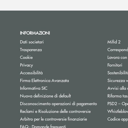
INFORMAZIONI
Dati societari
Mifid 2
Trasparenza
Correspond
Cookie
Lavora con
Privacy
Fornitori
Accessibilità
Sostenibilit
Firma Elettronica Avanzata
Sicurezza 
Informativa SIC
Avvisi alla 
Nuova definizione di default
Riforma tas
Disconoscimento operazioni di pagamento
PSD2 – Op
Reclami e Risoluzione delle controversie
Whistleblo
Apre una nuova finest
Arbitro per le controversie finanziarie
Codice appa
FAQ - Domande frequenti