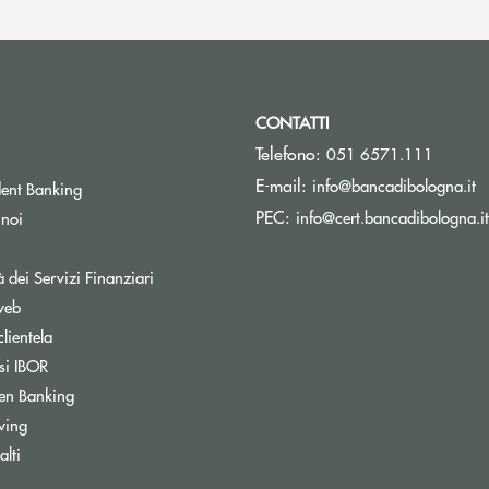
CONTATTI
Telefono:
051 6571.111
(s
E-mail:
info@bancadibologna.it
ent Banking
PEC:
info@cert.bancadibologna.it
 noi
à dei Servizi Finanziari
web
clientela
si IBOR
Apre una nuova finestra
en Banking
wing
ra
lti