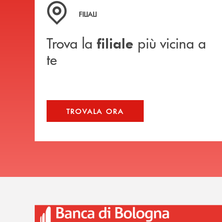
Trova la filiale più vicina a te
FILIALI
Trova la
più vicina a
filiale
te
TROVALA ORA