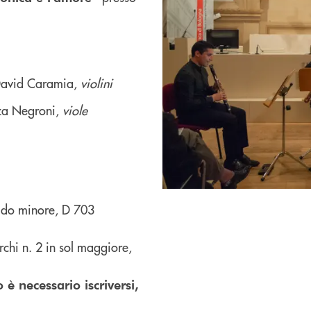
 David Caramia,
violini
za Negroni,
viole
n do minore, D 703
rchi n. 2 in sol maggiore,
 è necessario iscriversi,