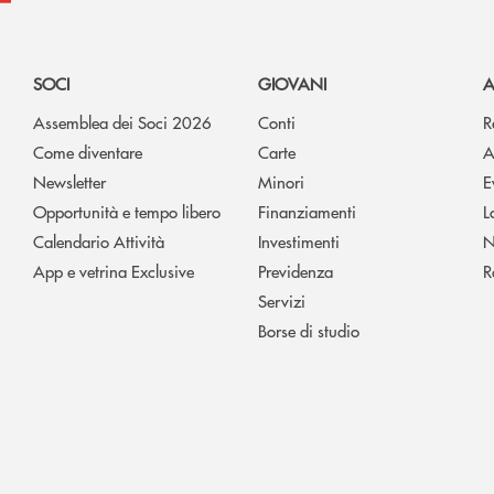
SOCI
GIOVANI
A
Assemblea dei Soci 2026
Conti
R
Come diventare
Carte
A
Newsletter
Minori
E
Opportunità e tempo libero
Finanziamenti
L
Calendario Attività
Investimenti
N
App e vetrina Exclusive
Previdenza
R
Servizi
Borse di studio