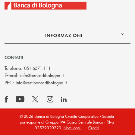
INFORMAZIONI
CONTATTI
Telefono:
051 6571.111
(si apre l’app di posta elettronica)
E-mail:
info@bancadibologna.it
(si apre l’app di posta elettronica
PEC:
info@cert.bancadibologna.it
© 2026 Banca di Bologna Credito Cooperativo - Società
partecipante al Gruppo IVA Cassa Centrale Banca · P.Iva
02529020220
Note legali
|
Crediti