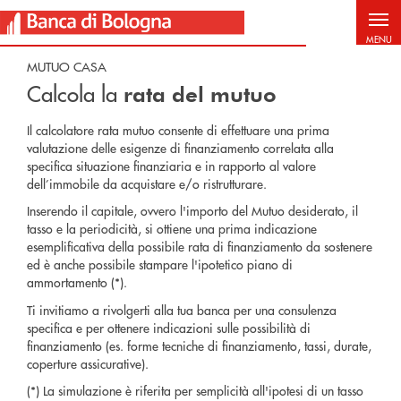
Salta al contenuto principale
MENU
MUTUO CASA
Calcola la
rata del mutuo
Il calcolatore rata mutuo consente di effettuare una prima
valutazione delle esigenze di finanziamento correlata alla
specifica situazione finanziaria e in rapporto al valore
dell’immobile da acquistare e/o ristrutturare.
Inserendo il capitale, ovvero l'importo del Mutuo desiderato, il
tasso e la periodicità, si ottiene una prima indicazione
esemplificativa della possibile rata di finanziamento da sostenere
ed è anche possibile stampare l'ipotetico piano di
ammortamento (*).
Ti invitiamo a rivolgerti alla tua banca per una consulenza
specifica e per ottenere indicazioni sulle possibilità di
finanziamento (es. forme tecniche di finanziamento, tassi, durate,
coperture assicurative).
(*) La simulazione è riferita per semplicità all'ipotesi di un tasso