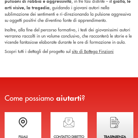
, in tre fasi distinte –
pulsioni di rabbia e aggressività
il giallo, le
, guidando i giovani autori nella
arti visive, la tragedia
sublimazione dei sentimenti e ri-direzionando la pulsione aggressiva
su oggetti positivi che diventino fonte di apprendimento.
Inoltre, alla fine del percorso formativo, i testi dei giovanissimi autori
verranno raccolti in un volume conclusivo, che racconterà le storie e le
vicende fantasiose elaborate durante le ore di formazione in aula.
Scopri tutti i dettagli del progetto sul
sito di Bottega Finzioni
Come possiamo
?
aiutarti
Trova la filiale più vicina a te
Hai bisogno di assistenza immediata?
Hai bisogno di alcuni
FILIALI
CONTATTO DIRETTO
TRASPARENZA