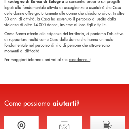
si concentra proprio sui progetti
Il sostegno di Banca di Bologna
legati alla fondamentale attività di accoglienza e ospitalità che Casa
delle donne offre gratuitamente alle donne che chiedono aiuto. In oltre
30 anni di attività, la Casa ha sostenuto il percorso di uscita dalla
violenza di oltre 14.000 donne, insieme ai loro figli e figlie.
Come Banca attenta alle esigenze del territorio, ci poniamo l’obiettivo
di supportare realtà come Casa delle donne che hanno un ruolo
fondamentale nel percorso di vita di persone che attraversano
momenti di difficoltà.
Per maggiori informazioni vai al sito
casadonne.it
Come possiamo
?
aiutarti
Trova la filiale più vicina a te
Hai bisogno di assistenza immediata?
Hai bisogno di alcuni