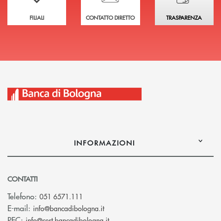
FILIALI
CONTATTO DIRETTO
TRASPARENZA
INFORMAZIONI
CONTATTI
Telefono:
051 6571.111
(si apre l’app di posta elettronica)
E-mail:
info@bancadibologna.it
(si apre l’app di posta elettronica
PEC:
info@cert.bancadibologna.it