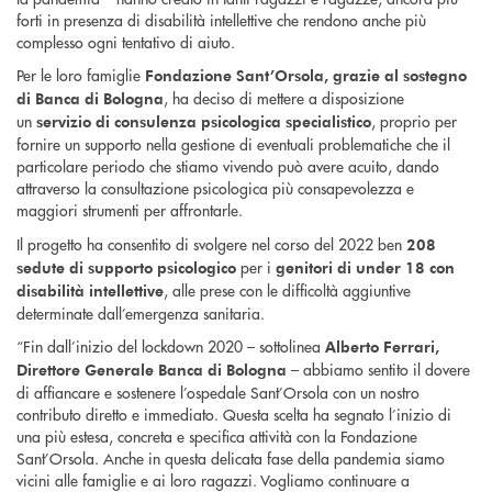
forti in presenza di disabilità intellettive che rendono anche più
complesso ogni tentativo di aiuto.
Per le loro famiglie
Fondazione Sant’Orsola, grazie al sostegno
, ha deciso di mettere a disposizione
di Banca di Bologna
un
, proprio per
servizio di consulenza psicologica specialistico
fornire un supporto nella gestione di eventuali problematiche che il
particolare periodo che stiamo vivendo può avere acuito, dando
attraverso la consultazione psicologica più consapevolezza e
maggiori strumenti per affrontarle.
Il progetto ha consentito di svolgere nel corso del 2022 ben
208
per i
sedute di supporto psicologico
genitori di under 18 con
, alle prese con le difficoltà aggiuntive
disabilità intellettive
determinate dall’emergenza sanitaria.
“Fin dall’inizio del lockdown 2020 – sottolinea
Alberto Ferrari,
– abbiamo sentito il dovere
Direttore Generale Banca di Bologna
di affiancare e sostenere l’ospedale Sant’Orsola con un nostro
contributo diretto e immediato. Questa scelta ha segnato l’inizio di
una più estesa, concreta e specifica attività con la Fondazione
Sant’Orsola. Anche in questa delicata fase della pandemia siamo
vicini alle famiglie e ai loro ragazzi. Vogliamo continuare a