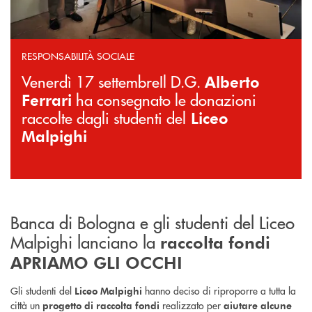
RESPONSABILITÀ SOCIALE
Venerdì 17 settembreIl D.G.
Alberto
ha consegnato le donazioni
Ferrari
raccolte dagli studenti del
Liceo
Malpighi
Banca di Bologna e gli studenti del Liceo
Malpighi lanciano la
raccolta fondi
APRIAMO GLI OCCHI
Gli studenti del
hanno deciso di riproporre a tutta la
Liceo Malpighi
città un
realizzato per
progetto di raccolta fondi
aiutare alcune