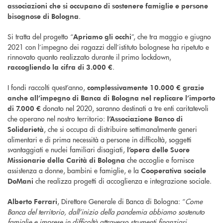
associazioni che si occupano di sostenere famiglie e persone
.
bisognose di Bologna
Si tratta del progetto “
”, che tra maggio e giugno
Apriamo gli occhi
2021 con l’impegno dei ragazzi dell’istituto bolognese ha ripetuto e
rinnovato quanto realizzato durante il primo lockdown,
.
raccogliendo la cifra di 3.000 €
I fondi raccolti quest’anno,
complessivamente 10.000 € grazie
anche all’impegno di Banca di Bologna nel replicare l’importo
donato nel 2020, saranno destinati a tre enti caritatevoli
di 7.000 €
che operano nel nostro territorio:
l’Associazione Banco di
, che si occupa di distribuire settimanalmente generi
Solidarietà
alimentari e di prima necessità a persone in difficoltà, soggetti
svantaggiati e nuclei familiari disagiati,
l’opera delle Suore
che accoglie e fornisce
Missionarie della Carità di Bologna
assistenza a donne, bambini e famiglie, e la
Cooperativa sociale
che realizza progetti di accoglienza e integrazione sociale.
DoMani
, Direttore Generale di Banca di Bologna: “
Come
Alberto Ferrari
Banca del territorio, dall’inizio della pandemia abbiamo sostenuto
famiglie e imprese in difficoltà attraverso strumenti finanziari,