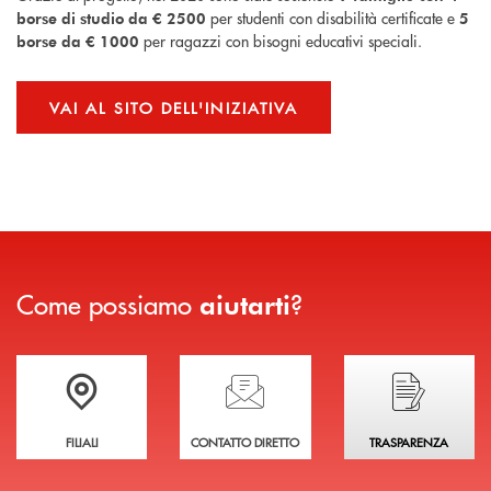
per studenti con disabilità certificate e
borse di studio da € 2500
5
per ragazzi con bisogni educativi speciali.
borse da € 1000
VAI AL SITO DELL'INIZIATIVA
Come possiamo
?
aiutarti
Trova la filiale più vicina a te
Hai bisogno di assistenza immediata?
Hai bisogno di alcuni
FILIALI
CONTATTO DIRETTO
TRASPARENZA