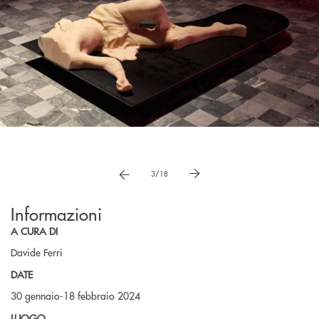
Pause
vai a immagne precedente
vai a immagine successiva
3/18
Informazioni
A CURA DI
Davide Ferri
DATE
30 gennaio-18 febbraio 2024
LUOGO