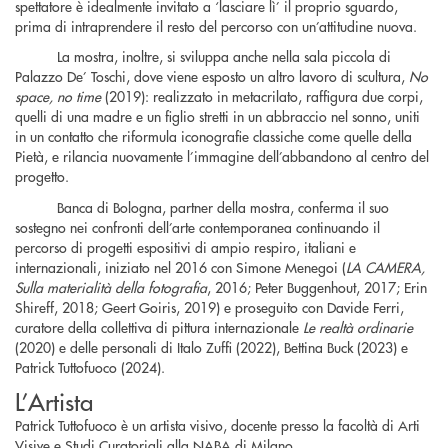
spettatore è idealmente invitato a ‘lasciare lì’ il proprio sguardo,
prima di intraprendere il resto del percorso con un’attitudine nuova.
La mostra, inoltre, si sviluppa anche nella sala piccola di
Palazzo De’ Toschi, dove viene esposto un altro lavoro di scultura,
No
space, no time
(2019): realizzato in metacrilato, raffigura due corpi,
quelli di una madre e un figlio stretti in un abbraccio nel sonno, uniti
in un contatto che riformula iconografie classiche come quelle della
Pietà, e rilancia nuovamente l’immagine dell’abbandono al centro del
progetto.
Banca di Bologna, partner della mostra, conferma il suo
sostegno nei confronti dell’arte contemporanea continuando il
percorso di progetti espositivi di ampio respiro, italiani e
internazionali, iniziato nel 2016 con Simone Menegoi (
LA CAMERA,
Sulla materialità della fotografia
, 2016; Peter Buggenhout, 2017; Erin
Shireff, 2018; Geert Goiris, 2019) e proseguito con Davide Ferri,
curatore della collettiva di pittura internazionale
Le realtà ordinarie
(2020) e delle personali di Italo Zuffi (2022), Bettina Buck (2023) e
Patrick Tuttofuoco (2024).
L’Artista
Patrick Tuttofuoco è un artista visivo, docente presso la facoltà di Arti
Visive e Studi Curatoriali alla NABA di Milano.