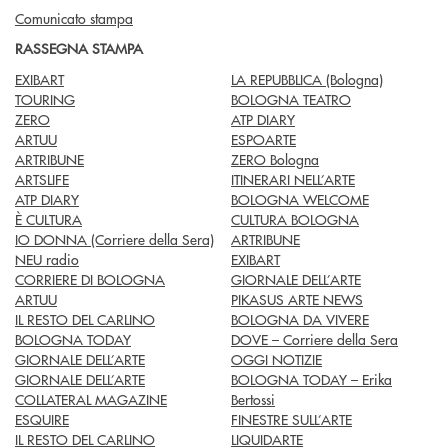
Comunicato stampa
RASSEGNA STAMPA
EXIBART
LA REPUBBLICA (Bologna)
TOURING
BOLOGNA TEATRO
ZERO
ATP DIARY
ARTUU
ESPOARTE
ARTRIBUNE
ZERO Bologna
ARTSLIFE
ITINERARI NELL’ARTE
ATP DIARY
BOLOGNA WELCOME
È CULTURA
CULTURA BOLOGNA
IO DONNA (Corriere della Sera)
ARTRIBUNE
NEU radio
EXIBART
CORRIERE DI BOLOGNA
GIORNALE DELL’ARTE
ARTUU
PIKASUS ARTE NEWS
IL RESTO DEL CARLINO
BOLOGNA DA VIVERE
BOLOGNA TODAY
DOVE – Corriere della Sera
GIORNALE DELL’ARTE
OGGI NOTIZIE
GIORNALE DELL’ARTE
BOLOGNA TODAY – Erika
COLLATERAL MAGAZINE
Bertossi
ESQUIRE
FINESTRE SULL’ARTE
IL RESTO DEL CARLINO
LIQUIDARTE