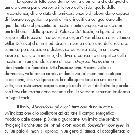
Le opere di Tuttofuoco danno forma a un tema che da qualche
anno a questa parte percorre il lavoro dell’artista, quello della
trascendenza, di uno stato di semi-coscienza e di abbandono capace
di liberare suggestioni e punti di vista inediti da cui guardare alla
quotidianità e al presente. La mostra ripete dunque, variandola in
punti differenti dello spazio di Palazzo De’ Toschi, la figura di un
corpo molle (quasi un “corpo senza organi”, verrebbe da dire citando
Gilles Deleuze) che, in modi diversi, ricorre nella storia della scultura:
come corpo accasciato o disteso, corpo senza testa, in un nuovo
lavoro di scultura in marmo, che diventa baricentro energetico della
mostra, e in un grande lavoro al neon,
Drop the body
, che fa
idealmente da fondale a tutta l’esposizione. E come volto di
dormiente, volto senza corpo, in due lavori al neon realizzati per
l’occasione, che rivolgono due lati allo spettatore: da una parte il
volto, una testa senza corpo e con gli occhi chiusi; dall’altra la parola,
con frasi che racchiudono pensieri che il riverbero luminoso trasforma
in ‘significanti’.
Il titolo,
Abbandona gli occhi
, funziona dunque come
un’indicazione allo spettatore ad abitare il campo energetico
tracciato dalle opere, più che a guardarle. Un invito che sembra
rivolgergli anche uno dei primi lavori esposti,
Surrender your eyes
, in
cui un paio di mani si aprono in un gesto di attesa, di accoglienza: lo