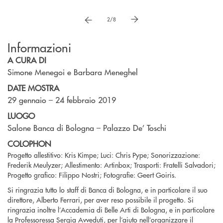
vai a immagne precedente
vai a immagine successiva
2/8
Informazioni
A CURA DI
Simone Menegoi e Barbara Meneghel
DATE MOSTRA
29 gennaio – 24 febbraio 2019
LUOGO
Salone Banca di Bologna – Palazzo De’ Toschi
COLOPHON
Progetto allestitivo: Kris Kimpe; Luci: Chris Pype; Sonorizzazione:
Frederik Meulyzer; Allestimento: Artinbox; Trasporti: Fratelli Salvadori;
Progetto grafico: Filippo Nostri; Fotografie: Geert Goiris.
Si ringrazia tutto lo staff di Banca di Bologna, e in particolare il suo
direttore, Alberto Ferrari, per aver reso possibile il progetto. Si
ringrazia inoltre l’Accademia di Belle Arti di Bologna, e in particolare
la Professoressa Sergia Avveduti, per l’aiuto nell’organizzare il