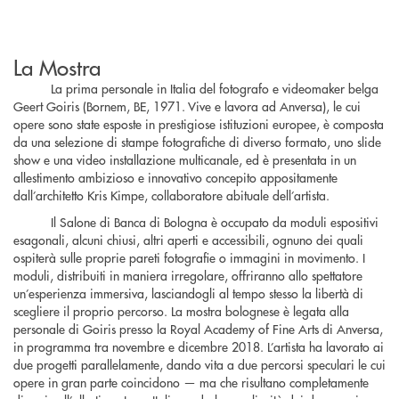
La Mostra
La prima personale in Italia del fotografo e videomaker belga
Geert Goiris (Bornem, BE, 1971. Vive e lavora ad Anversa), le cui
opere sono state esposte in prestigiose istituzioni europee, è composta
da una selezione di stampe fotografiche di diverso formato, uno slide
show e una video installazione multicanale, ed è presentata in un
allestimento ambizioso e innovativo concepito appositamente
dall’architetto Kris Kimpe, collaboratore abituale dell’artista.
Il Salone di Banca di Bologna è occupato da moduli espositivi
esagonali, alcuni chiusi, altri aperti e accessibili, ognuno dei quali
ospiterà sulle proprie pareti fotografie o immagini in movimento. I
moduli, distribuiti in maniera irregolare, offriranno allo spettatore
un’esperienza immersiva, lasciandogli al tempo stesso la libertà di
scegliere il proprio percorso. La mostra bolognese è legata alla
personale di Goiris presso la Royal Academy of Fine Arts di Anversa,
in programma tra novembre e dicembre 2018. L’artista ha lavorato ai
due progetti parallelamente, dando vita a due percorsi speculari le cui
opere in gran parte coincidono — ma che risultano completamente