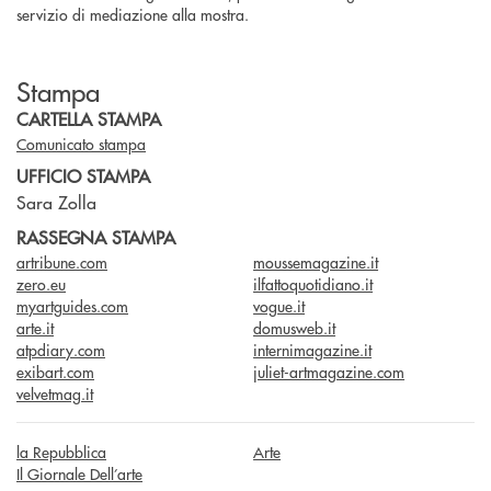
servizio di mediazione alla mostra.
Stampa
CARTELLA STAMPA
Comunicato stampa
UFFICIO STAMPA
Sara Zolla
RASSEGNA STAMPA
artribune.com
moussemagazine.it
zero.eu
ilfattoquotidiano.it
myartguides.com
vogue.it
arte.it
domusweb.it
atpdiary.com
internimagazine.it
exibart.com
juliet-artmagazine.com
velvetmag.it
la Repubblica
Arte
Il Giornale Dell’arte