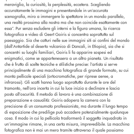
meraviglia, la curiosità, la perplessità, eccetera. Scegliendo
accuratamente le immagini e presentandole in un’accurata
scenografia, miro a immergere lo spettatore in un mondo parallelo,
una realtà prossima alla nostra ma che non coincide esattamente con
essa”. Pur senza escludere gli interni e la figura umana, la ricerca
fotografica e video di Geert Goiris si concentra soprattutto sul
paesaggio. Sia che catturi nelle sue immagini siti ai confini del mondo
(dall’Antartide al deserto vulcanico di Dancali, in Etiopia), sia che si
concentri su luoghi familiari, Goiris li fa apparire sospesi ed
enigmatici, come se appartenessero a un altro pianeta. Un risultato
che è frutto di scelte tecniche e stilistiche precise: l’artista si serve
principalmente di una macchina fotografica di grande formato, su cui
monta pellicole speciali (ortocromatiche, per riprese aeree, a
infrarossi). Gli scatti hanno luogo soprattutto durante le ore del
tramonto, nell’ora incerta in cui la luce inizia a declinare e lascia
posto all’oscurità. Il metodo di lavoro è una combinazione di
preparazione e casualità: Goiris adopera la camera con la
precisione di un consumato professionista, ma durante il lungo tempo
di esposizione che predilige può accadere potenzialmente qualunque
cosa. Il modo in cui la pellicola trasformerà il soggetto inquadrato in
un’immagine rimane, in una certa misura, imprevedibile. La macchina
fotografica non è mai un mero tramite attraverso il quale possiamo