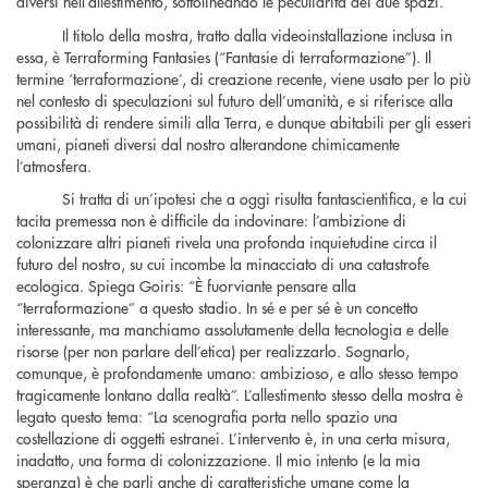
diversi nell’allestimento, sottolineando le peculiarità dei due spazi.
Il titolo della mostra, tratto dalla videoinstallazione inclusa in
essa, è Terraforming Fantasies (“Fantasie di terraformazione”). Il
termine ‘terraformazione’, di creazione recente, viene usato per lo più
nel contesto di speculazioni sul futuro dell’umanità, e si riferisce alla
possibilità di rendere simili alla Terra, e dunque abitabili per gli esseri
umani, pianeti diversi dal nostro alterandone chimicamente
l’atmosfera.
Si tratta di un’ipotesi che a oggi risulta fantascientifica, e la cui
tacita premessa non è difficile da indovinare: l’ambizione di
colonizzare altri pianeti rivela una profonda inquietudine circa il
futuro del nostro, su cui incombe la minacciato di una catastrofe
ecologica. Spiega Goiris: “È fuorviante pensare alla
“terraformazione” a questo stadio. In sé e per sé è un concetto
interessante, ma manchiamo assolutamente della tecnologia e delle
risorse (per non parlare dell’etica) per realizzarlo. Sognarlo,
comunque, è profondamente umano: ambizioso, e allo stesso tempo
tragicamente lontano dalla realtà”. L’allestimento stesso della mostra è
legato questo tema: “La scenografia porta nello spazio una
costellazione di oggetti estranei. L’intervento è, in una certa misura,
inadatto, una forma di colonizzazione. Il mio intento (e la mia
speranza) è che parli anche di caratteristiche umane come la