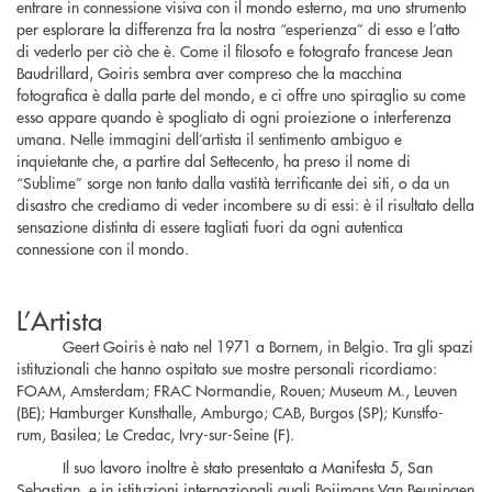
entrare in connessione visiva con il mondo esterno, ma uno strumento
per esplorare la differenza fra la nostra “esperienza” di esso e l’atto
di vederlo per ciò che è. Come il filosofo e fotografo francese Jean
Baudrillard, Goiris sembra aver compreso che la macchina
fotografica è dalla parte del mondo, e ci offre uno spiraglio su come
esso appare quando è spogliato di ogni proiezione o interferenza
umana. Nelle immagini dell’artista il sentimento ambiguo e
inquietante che, a partire dal Settecento, ha preso il nome di
“Sublime” sorge non tanto dalla vastità terrificante dei siti, o da un
disastro che crediamo di veder incombere su di essi: è il risultato della
sensazione distinta di essere tagliati fuori da ogni autentica
connessione con il mondo.
L’Artista
Geert Goiris è nato nel 1971 a Bornem, in Belgio. Tra gli spazi
istituzionali che hanno ospitato sue mostre personali ricordiamo:
FOAM, Amsterdam; FRAC Normandie, Rouen; Museum M., Leuven
(BE); Hamburger Kunsthalle, Amburgo; CAB, Burgos (SP); Kunstfo-
rum, Basilea; Le Credac, Ivry-sur-Seine (F).
Il suo lavoro inoltre è stato presentato a Manifesta 5, San
Sebastian, e in istituzioni internazionali quali Boijmans Van Beuningen