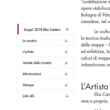
“costellazione 
opere stabilisc
Bologna di Pala
canadese, nel su
Scopri 2018 Elia Cantori
Le scult
la tecnica trad
La mostra
delle mappe – la
ed enfatizza, le
L'artista
calco) di mappe
Vedute della mostra
imbastiscono un 
Informazioni
L’Artista
Stampa
Elia Can
Link utili
vere e proprie, 