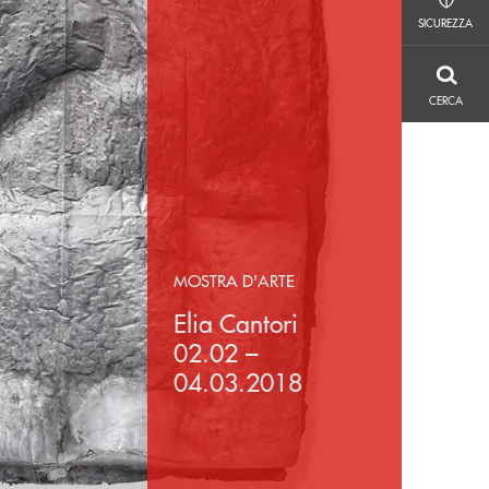
SICUREZZA
SICUREZZA
CERCA
CERCA
MOSTRA D'ARTE
Elia Cantori
02.02 –
04.03.2018