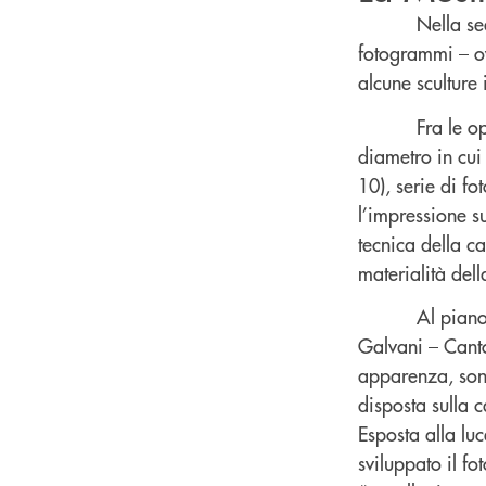
Nella se
fotogrammi – ov
alcune sculture 
Fra le o
diametro in cui
10), serie di f
l’impressione su
tecnica della c
materialità del
Al piano
Galvani – Canto
apparenza, sono 
disposta sulla c
Esposta alla luc
sviluppato il f