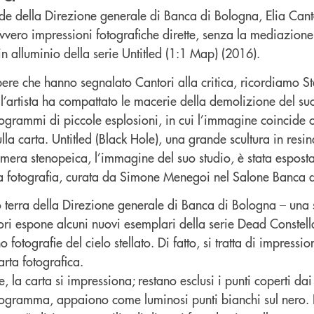
de della Direzione generale di Banca di Bologna, Elia Can
vero impressioni fotografiche dirette, senza la mediazione d
in alluminio della serie Untitled (1:1 Map) (2016).
pere che hanno segnalato Cantori alla critica, ricordiamo S
 l’artista ha compattato le macerie della demolizione del su
otogrammi di piccole esplosioni, in cui l’immagine coincide
lla carta. Untitled (Black Hole), una grande scultura in resin
amera stenopeica, l’immagine del suo studio, è stata espost
la fotografia, curata da Simone Menegoi nel Salone Banca d
 terra della Direzione generale di Banca di Bologna – una s
ri espone alcuni nuovi esemplari della serie Dead Constella
fotografie del cielo stellato. Di fatto, si tratta di impressi
arta fotografica.
e, la carta si impressiona; restano esclusi i punti coperti da
otogramma, appaiono come luminosi punti bianchi sul nero. 