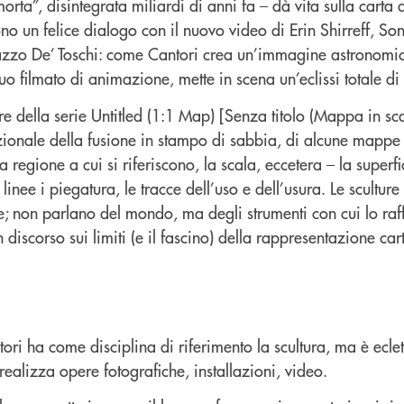
morta”, disintegrata miliardi di anni fa – dà vita sulla cart
ono un felice dialogo con il nuovo video di Erin Shirreff, 
zzo De’ Toschi: come Cantori crea un’immagine astronomica 
o filmato di animazione, mette in scena un’eclissi totale di 
ure della serie Untitled (1:1 Map) [Senza titolo (Mappa in sca
izionale della fusione in stampo di sabbia, di alcune mappe 
 regione a cui si riferiscono, la scala, eccetera – la superfic
 linee i piegatura, le tracce dell’uso e dell’usura. Le scult
; non parlano del mondo, ma degli strumenti con cui lo raff
discorso sui limiti (e il fascino) della rappresentazione car
tori ha come disciplina di riferimento la scultura, ma è ecletti
realizza opere fotografiche, installazioni, video.