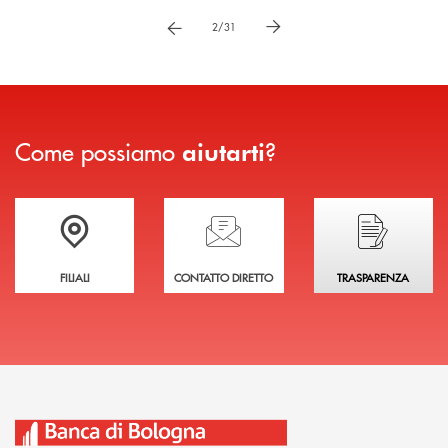
vai a immagne precedente
vai a immagine successiva
2/31
Come possiamo
?
aiutarti
Trova la filiale più vicina a te
Hai bisogno di assistenza immediata?
Hai bisogno di alcuni
FILIALI
CONTATTO DIRETTO
TRASPARENZA