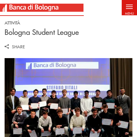
Salta al contenuto principale
MENU
ATTIVITÀ
Bologna Student League
SHARE