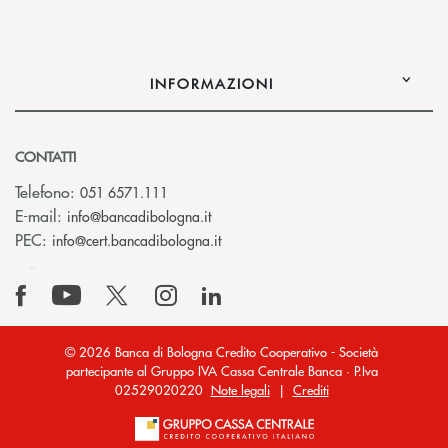
INFORMAZIONI
CONTATTI
Telefono:
051 6571.111
(si apre l’app di posta elettronica)
E-mail:
info@bancadibologna.it
(si apre l’app di posta elettronica
PEC:
info@cert.bancadibologna.it
© 2026 Banca di Bologna Credito Cooperativo - Società
partecipante al Gruppo IVA Cassa Centrale Banca · P.Iva
02529020220
Note legali
|
Crediti