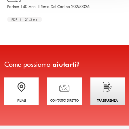
apre una nuova finestr
Partner 140 Anni Il Resto Del Carlino 20250326
PDF | 21,3 mb
Come possiamo
?
aiutarti
Trova la filiale più vicina a te
Hai bisogno di assistenza immediata?
Hai bisogno di alcuni
FILIALI
CONTATTO DIRETTO
TRASPARENZA