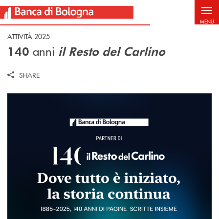
Salta al contenuto principale
MENU
ATTIVITÀ 2025
anni
140
il Resto del Carlino
SHARE