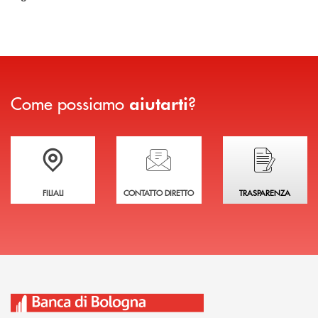
Come possiamo
?
aiutarti
Trova la filiale più vicina a te
Hai bisogno di assistenza immediata?
Hai bisogno di alcuni
FILIALI
CONTATTO DIRETTO
TRASPARENZA