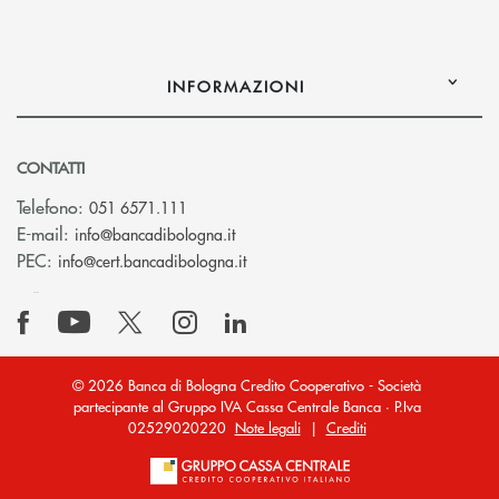
INFORMAZIONI
CONTATTI
Telefono:
051 6571.111
(si apre l’app di posta elettronica)
E-mail:
info@bancadibologna.it
(si apre l’app di posta elettronica
PEC:
info@cert.bancadibologna.it
© 2026 Banca di Bologna Credito Cooperativo - Società
partecipante al Gruppo IVA Cassa Centrale Banca · P.Iva
02529020220
Note legali
|
Crediti