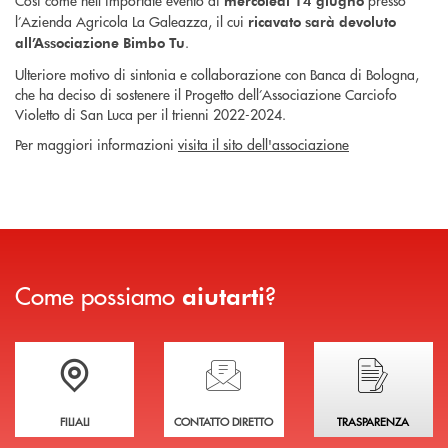
Così come nell’importate evento di
presso
mercoledì 14 giugno
l’Azienda Agricola La Galeazza, il cui
ricavato sarà devoluto
.
all’Associazione Bimbo Tu
Ulteriore motivo di sintonia e collaborazione con Banca di Bologna,
che ha deciso di sostenere il Progetto dell’Associazione Carciofo
Violetto di San Luca per il trienni 2022-2024.
Per maggiori informazioni
visita il sito dell'associazione
Come possiamo
?
aiutarti
Trova la filiale più vicina a te
Hai bisogno di assistenza immediata?
Hai bisogno di alcuni
FILIALI
CONTATTO DIRETTO
TRASPARENZA