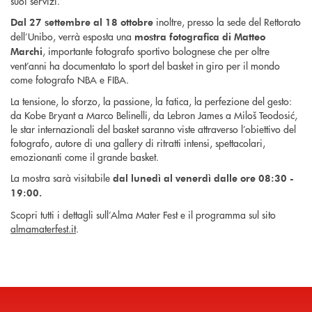
suoi servizi.
inoltre, presso la sede del Rettorato
Dal 27 settembre al 18 ottobre
dell’Unibo, verrà esposta una
mostra fotografica di Matteo
, importante fotografo sportivo bolognese che per oltre
Marchi
vent’anni ha documentato lo sport del basket in giro per il mondo
come fotografo NBA e FIBA.
La tensione, lo sforzo, la passione, la fatica, la perfezione del gesto:
da Kobe Bryant a Marco Belinelli, da Lebron James a Miloš Teodosić,
le star internazionali del basket saranno viste attraverso l’obiettivo del
fotografo, autore di una gallery di ritratti intensi, spettacolari,
emozionanti come il grande basket.
La mostra sarà visitabile
dal lunedì al venerdì dalle ore 08:30 -
19:00.
Scopri tutti i dettagli sull’Alma Mater Fest e il programma sul sito
almamaterfest.it
.