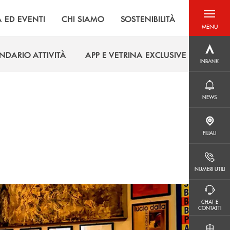
À ED EVENTI
CHI SIAMO
SOSTENIBILITÀ
MENU
menu destra
INBANK
NDARIO ATTIVITÀ
APP E VETRINA EXCLUSIVE
INBANK
NDARIO ATTIVITÀ
APP E VETRINA EXCLUSIVE
NEWS
NEWS
FILIALI
FILIALI
NUMERI UTILI
NUMERI UTILI
CHAT E CONTATTI
CHAT E
CONTATTI