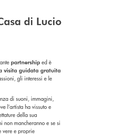
Casa di Lucio
tante
ed è
partnership
 visita guidata gratuita
sioni, gli interessi e le
enza di suoni, immagini,
e l’artista ha vissuto e
ttature della sua
oni non mancheranno e se si
e vere e proprie