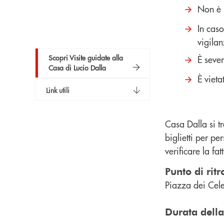
Non è 
In caso
vigila
Scopri Visite guidate alla
È seve
Casa di Lucio Dalla
È viet
Link utili
Casa Dalla si t
biglietti per p
verificare la fatt
Punto di ritr
Piazza dei Celes
Durata della