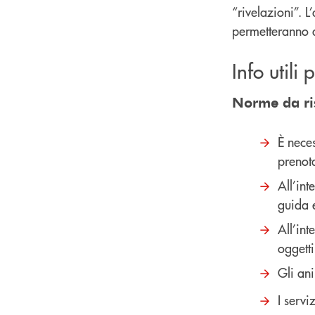
“rivelazioni”. L
permetteranno d
Info utili
Norme da ri
È neces
prenot
All’int
guida e
All’int
oggetti
Gli an
I servi