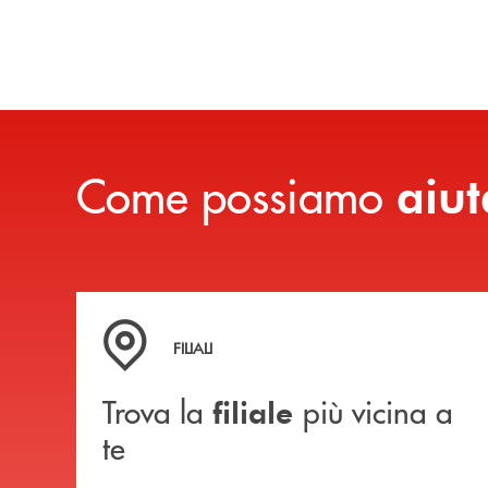
Come possiamo
aiut
Trova la filiale più vicina a te
FILIALI
Trova la
più vicina a
filiale
te