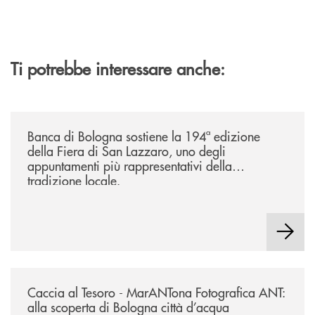
Ti potrebbe interessare anche:
/news/2026-194ª-edizione-della-fiera-di-san-lazzaro/
Banca di Bologna sostiene la 194ª edizione
della Fiera di San Lazzaro, uno degli
appuntamenti più rappresentativi della
tradizione locale.
/news/2026-marantona-fotografica-ant/
Caccia al Tesoro - MarANTona Fotografica ANT:
alla scoperta di Bologna città d’acqua