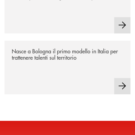
/news/nasce-a-bologna-il-primo-modello-in-italia-per-trattenere-talenti-s
Nasce a Bologna il primo modello in Italia per
trattenere talenti sul territorio