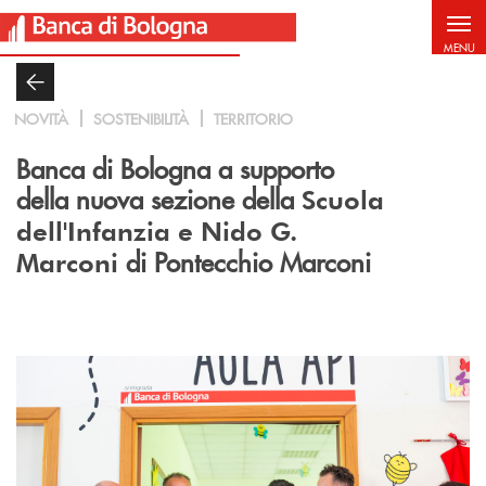
Salta al contenuto principale
MENU
NOVITÀ
SOSTENIBILITÀ
TERRITORIO
Banca di Bologna a supporto
della nuova sezione della
Scuola
dell'Infanzia e Nido G.
di Pontecchio Marconi
Marconi