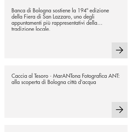
/news/2026-194ª-edizione-della-fiera-di-san-lazzaro/
Banca di Bologna sostiene la 194ª edizione
della Fiera di San Lazzaro, uno degli
appuntamenti più rappresentativi della
tradizione locale.
/news/2026-marantona-fotografica-ant/
Caccia al Tesoro - MarANTona Fotografica ANT:
alla scoperta di Bologna città d’acqua
/news/nasce-a-bologna-il-primo-modello-in-italia-per-trattenere-talenti-s