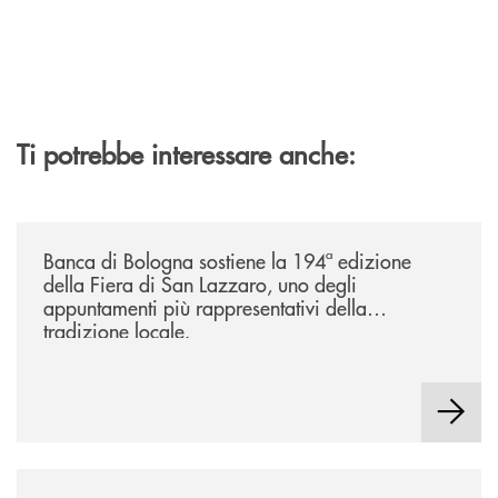
Ti potrebbe interessare anche:
/news/2026-194ª-edizione-della-fiera-di-san-lazzaro/
Banca di Bologna sostiene la 194ª edizione
della Fiera di San Lazzaro, uno degli
appuntamenti più rappresentativi della
tradizione locale.
/news/2026-marantona-fotografica-ant/