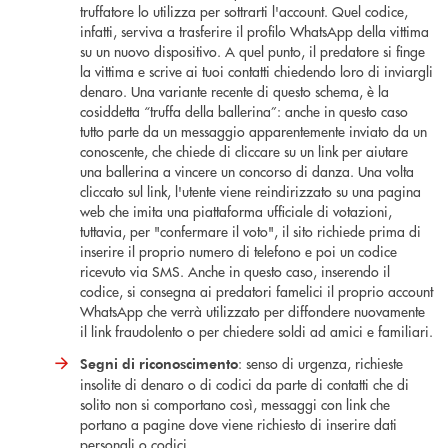
truffatore lo utilizza per sottrarti l'account. Quel codice,
infatti, serviva a trasferire il profilo WhatsApp della vittima
su un nuovo dispositivo. A quel punto, il predatore si finge
la vittima e scrive ai tuoi contatti chiedendo loro di inviargli
denaro. Una variante recente di questo schema, è la
cosiddetta “truffa della ballerina”: anche in questo caso
tutto parte da un messaggio apparentemente inviato da un
conoscente, che chiede di cliccare su un link per aiutare
una ballerina a vincere un concorso di danza. Una volta
cliccato sul link, l'utente viene reindirizzato su una pagina
web che imita una piattaforma ufficiale di votazioni,
tuttavia, per "confermare il voto", il sito richiede prima di
inserire il proprio numero di telefono e poi un codice
ricevuto via SMS. Anche in questo caso, inserendo il
codice, si consegna ai predatori famelici il proprio account
WhatsApp che verrà utilizzato per diffondere nuovamente
il link fraudolento o per chiedere soldi ad amici e familiari.
: senso di urgenza, richieste
Segni di riconoscimento
insolite di denaro o di codici da parte di contatti che di
solito non si comportano così, messaggi con link che
portano a pagine dove viene richiesto di inserire dati
personali o codici.