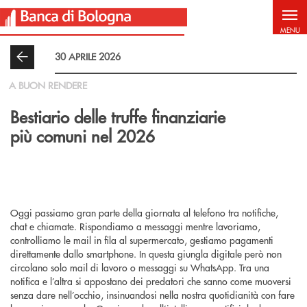
Salta al contenuto principale
MENU
30 APRILE 2026
A BUON RENDERE
Bestiario delle truffe finanziarie
più comuni nel 2026
Oggi passiamo gran parte della giornata al telefono tra notifiche,
chat e chiamate. Rispondiamo a messaggi mentre lavoriamo,
controlliamo le mail in fila al supermercato, gestiamo pagamenti
direttamente dallo smartphone. In questa giungla digitale però non
circolano solo mail di lavoro o messaggi su WhatsApp. Tra una
notifica e l’altra si appostano dei predatori che sanno come muoversi
senza dare nell’occhio, insinuandosi nella nostra quotidianità con fare