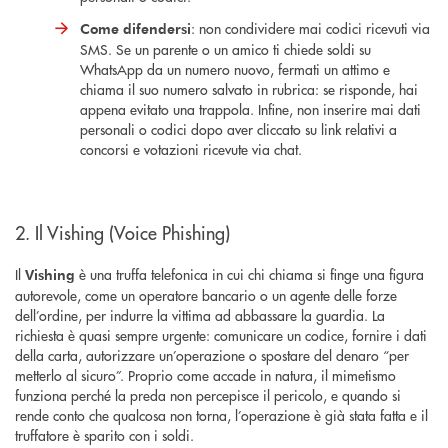
: non condividere mai codici ricevuti via
Come difendersi
SMS. Se un parente o un amico ti chiede soldi su
WhatsApp da un numero nuovo, fermati un attimo e
chiama il suo numero salvato in rubrica: se risponde, hai
appena evitato una trappola. Infine, non inserire mai dati
personali o codici dopo aver cliccato su link relativi a
concorsi e votazioni ricevute via chat.
2. Il Vishing (Voice Phishing)
Il
è una truffa telefonica in cui chi chiama si finge una figura
Vishing
autorevole, come un operatore bancario o un agente delle forze
dell’ordine, per indurre la vittima ad abbassare la guardia. La
richiesta è quasi sempre urgente: comunicare un codice, fornire i dati
della carta, autorizzare un’operazione o spostare del denaro “per
metterlo al sicuro”. Proprio come accade in natura, il mimetismo
funziona perché la preda non percepisce il pericolo, e quando si
rende conto che qualcosa non torna, l’operazione è già stata fatta e il
truffatore è sparito con i soldi.