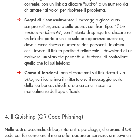
corrente, con un link da cliccare "subito" o un numero da
chiamare "al volo" per risolvere il problema.
: il messaggio gioca quasi
Segni di riconoscimento
sempre sull’urgenza o sulla paura, con frasi tipo: “
Il tuo
conto sarà bloccato
”, con l’intento di spingerti a cliccare su
un link che porta a un sito solo in apparenza autentico,
dove ti viene chiesto di inserire dati personali. In alcuni
casi, invece, il link fa partire direttamente il download di un
malware, un virus che permette ai truffatori di controllare
quello che fai sul telefono.
: non cliccare mai sui link ricevuti via
Come difendersi
SMS, verifica prima il mittente e se il messaggio parla
della tua banca, chiudi tutto e cerca un riscontro
manualmente dall'app ufficiale.
4. Il Quishing (QR Code Phishing)
Nelle vastità oceaniche di bar, ristoranti e parcheggi, che usano il QR
code per far consultare il menù o far pagare un servizio, si muove un