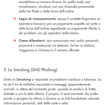
smartphone un numero diverso da quello reale, per
mimetizzarsi, simulano così una chiamata proveniente
dalla tua filiale o dalle forze dell’ordine.
: spesso ti contatta fingendosi un
Segni di riconoscimento
operatore bancario per un pagamento sospetto sul conto o
delle forze dell’ordine segnalando un pagamento illecito o
dei problemi con gli operatori della banca.
: non comunicare mai codici personali,
Come difendersi
password e credenziali via telefono. Se hai un dubbio,
riaggancia e richiama tu il numero ufficiale.
3. Lo Smishing (SMS Phishing)
Dietro lo
si nasconde un predatore insidioso e fulmineo. Se
Smishing
ne sta lì tra le notifiche, mescolato a messaggi apparentemente
normali, in attesa del momento giusto: quando la preda è di fretta,
distratta o con la testa altrove. È proprio in quel momento che scatta,
pronto a spingere la vittima a cliccare su un link fraudolento rubando
informazioni personali, dati delle carte e soldi.