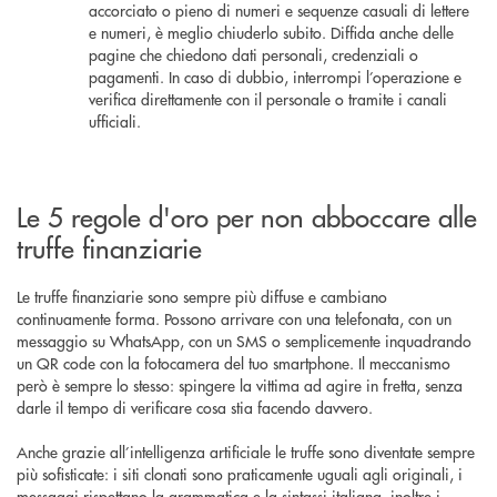
accorciato o pieno di numeri e sequenze casuali di lettere
e numeri, è meglio chiuderlo subito. Diffida anche delle
pagine che chiedono dati personali, credenziali o
pagamenti. In caso di dubbio, interrompi l’operazione e
verifica direttamente con il personale o tramite i canali
ufficiali.
Le 5 regole d'oro per non abboccare alle
truffe finanziarie
Le truffe finanziarie sono sempre più diffuse e cambiano
continuamente forma. Possono arrivare con una telefonata, con un
messaggio su WhatsApp, con un SMS o semplicemente inquadrando
un QR code con la fotocamera del tuo smartphone. Il meccanismo
però è sempre lo stesso: spingere la vittima ad agire in fretta, senza
darle il tempo di verificare cosa stia facendo davvero.
Anche grazie all’intelligenza artificiale le truffe sono diventate sempre
più sofisticate: i siti clonati sono praticamente uguali agli originali, i
messaggi rispettano la grammatica e la sintassi italiana, inoltre i