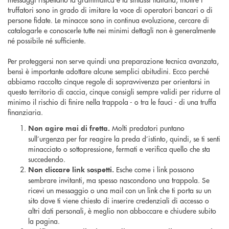
truffatori sono in grado di imitare la voce di operatori bancari o di
persone fidate. Le minacce sono in continua evoluzione, cercare di
catalogarle e conoscerle tutte nei minimi dettagli non è generalmente
né possibile né sufficiente.
Per proteggersi non serve quindi una preparazione tecnica avanzata,
bensì è importante adottare alcune semplici abitudini. Ecco perché
abbiamo raccolto cinque regole di sopravvivenza per orientarsi in
questo territorio di caccia, cinque consigli sempre validi per ridurre al
minimo il rischio di finire nella trappola - o tra le fauci - di una truffa
finanziaria.
Molti predatori puntano
Non agire mai di fretta.
sull’urgenza per far reagire la preda d’istinto, quindi, se ti senti
minacciato o sottopressione, fermati e verifica quello che sta
succedendo.
Esche come i link possono
Non cliccare link sospetti.
sembrare invitanti, ma spesso nascondono una trappola. Se
ricevi un messaggio o una mail con un link che ti porta su un
sito dove ti viene chiesto di inserire credenziali di accesso o
altri dati personali, è meglio non abboccare e chiudere subito
la pagina.