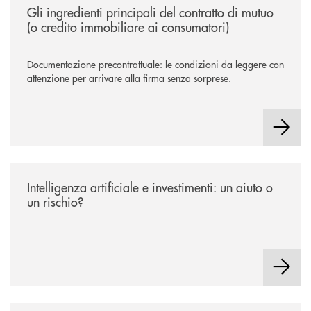
Gli ingredienti principali del contratto di mutuo
(o credito immobiliare ai consumatori)
Documentazione precontrattuale: le condizioni da leggere con
attenzione per arrivare alla firma senza sorprese.
/news/intelligenza-artificiale-e-investimenti-un-aiuto-o-un-rischio/
Intelligenza artificiale e investimenti: un aiuto o
un rischio?
/news/estinzione-anticipata-del-mutuo-come-funziona/