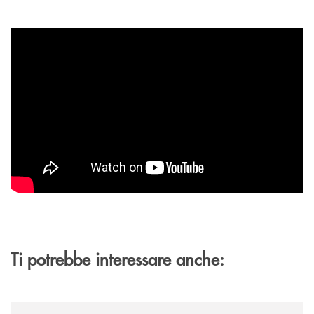
Ti potrebbe interessare anche:
/news/gli-ingredienti-principali-del-contratto-di-mutuo-o-credito-immob