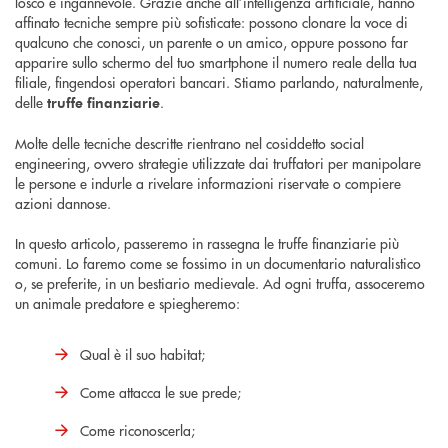
losco e ingannevole. Grazie anche all’intelligenza artificiale, hanno
affinato tecniche sempre più sofisticate: possono clonare la voce di
qualcuno che conosci, un parente o un amico, oppure possono far
apparire sullo schermo del tuo smartphone il numero reale della tua
filiale, fingendosi operatori bancari. Stiamo parlando, naturalmente,
delle
.
truffe finanziarie
Molte delle tecniche descritte rientrano nel cosiddetto social
engineering, ovvero strategie utilizzate dai truffatori per manipolare
le persone e indurle a rivelare informazioni riservate o compiere
azioni dannose.
In questo articolo, passeremo in rassegna le truffe finanziarie più
comuni. Lo faremo come se fossimo in un documentario naturalistico
o, se preferite, in un bestiario medievale. Ad ogni truffa, assoceremo
un animale predatore e spiegheremo:
Qual è il suo habitat;
Come attacca le sue prede;
Come riconoscerla;