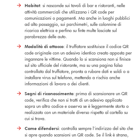
: si nasconde sui tavoli di bar e ristoranti, nelle
Habitat
attività commerciali che utilizzano i QR code per
comunicazioni o pagamenti. Ma anche in luoghi pubblici
ad alto passaggio, sui parchimetri, sulle colonnine di
ricarica elettrica e perfino su finte multe lasciate sul
parabrezza delle auto.
: il truffatore sostituisce il codice QR
Modalità di attacco
code originale con un adesivo identico creato apposta per
ingannare le vittime. Quando lo si scansiona non si finisce
sul sito ufficiale del ristorante, ma su una pagina falsa
controllata dal truffatore, pronta a rubare dati e soldi o a
installare virus sul telefono, mettendo a rischio anche
informazioni di lavoro o dei clienti.
: prima di scansionare un QR
Segni di riconoscimento
code, verifica che non si tratti di un adesivo applicato
sopra un altro codice e osserva se è leggermente storto o
realizzato con un materiale diverso rispetto al cartello su
cui si trova.
: controlla sempre l’indirizzo del sito che
Come difendersi
si apre quando scansioni un QR code. Se il link è strano,