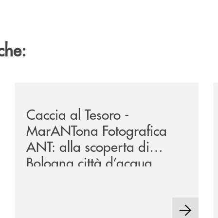
che:
zzaro/
/news/2026-marantona-fotografica-ant/
/
Caccia al Tesoro -
MarANTona Fotografica
ANT: alla scoperta di
Bologna città d’acqua