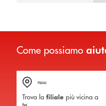
Come possiamo
aiut
Trova la filiale più vicina a te
FILIALI
Trova la
più vicina a
filiale
te