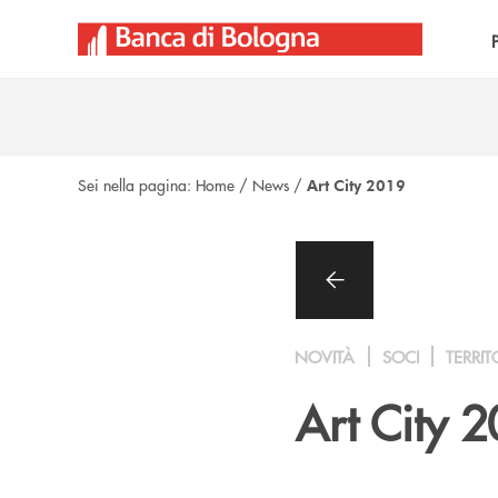
Salta al contenuto principale
Sei nella pagina:
Home
/
News
/
Art City 2019
NOVITÀ
SOCI
TERRIT
Art City 