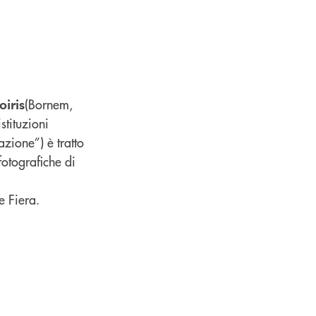
(Bornem,
iris
stituzioni
azione”) è tratto
otografiche di
e Fiera.