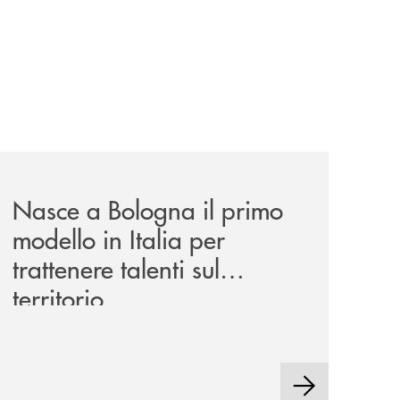
news/nasce-a-bologna-il-primo-modello-in-italia-per-trattene
Nasce a Bologna il primo
modello in Italia per
trattenere talenti sul
territorio