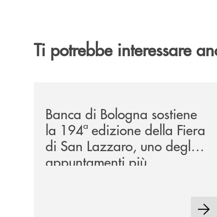
Ti potrebbe interessare an
/news/2026-194ª-edizione-della-fiera-di-san-la
Banca di Bologna sostiene
la 194ª edizione della Fiera
di San Lazzaro, uno degli
appuntamenti più
rappresentativi della
tradizione locale.