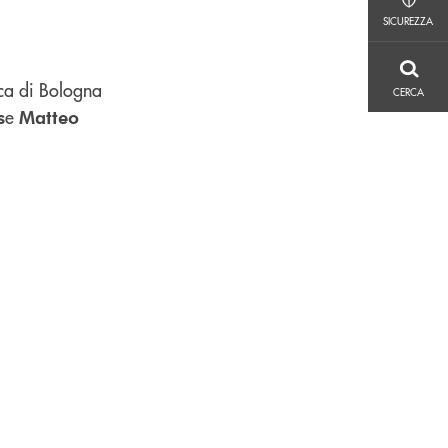
SICUREZZA
SICUREZZA
CERCA
ca di Bologna
CERCA
e
s
Matteo