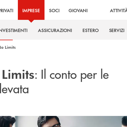
PRIVATI
IMPRESE
SOCI
GIOVANI
ATTIVIT
INVESTIMENTI
ASSICURAZIONI
ESTERO
SERVIZI
INVESTIMENTI
ASSICURAZIONI
ESTERO
SERVIZI
o Limits
: Il conto per le
Limits
levata