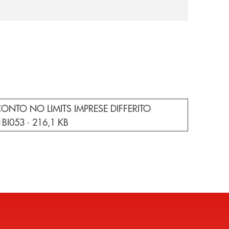
e documento in una nuova finestra
CONTO NO LIMITS IMPRESE DIFFERITO
BI053 -
216,1 KB