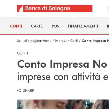
Salta al contenuto principale
CONTI
CARTE
POS
FINANZIAMENTI
CONTI
CARTE
POS
FINANZIAMENTI
Sei nella pagina:
Home
/
Imprese
/
Conti
/
Conto Impresa N
CONTI
Conto Impresa No 
imprese con attività e
SHARE