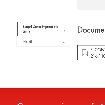
Docume
Scopri Conto Impresa No
Limits
Link utili
apre do
FI CON
216,1 