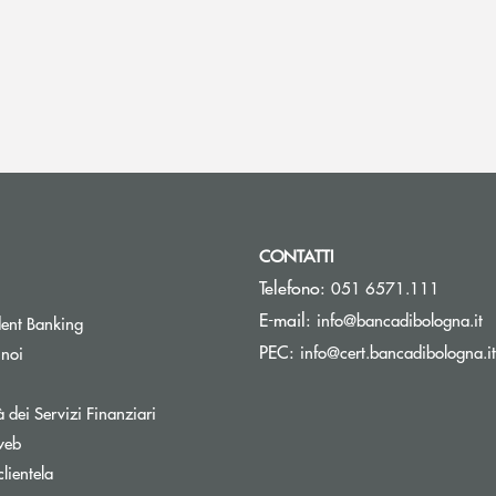
CONTATTI
Telefono:
051 6571.111
(s
E-mail:
info@bancadibologna.it
ent Banking
PEC:
info@cert.bancadibologna.it
 noi
à dei Servizi Finanziari
web
clientela