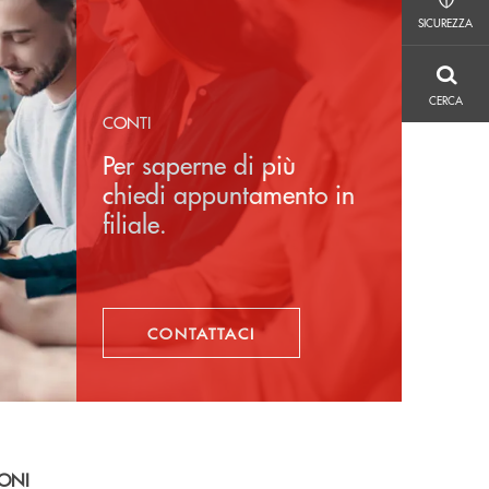
SICUREZZA
SICUREZZA
CERCA
CERCA
CONTI
Per saperne di più
chiedi appuntamento in
filiale.
CONTATTACI
IONI