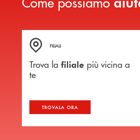
Come possiamo
aiut
Trova la filiale più vicina a te
FILIALI
Trova la
più vicina a
filiale
te
TROVALA ORA