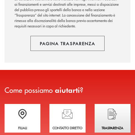
ai finanziamenti e servizi destinati alle imprese, messi a disposizione
del pubblico presso gli sportelli della banca e nella sezione
“Trasparenza” del sito internet. La concessione del finanziamento è
rimessa alla discrezionalità della banca previo accertamento dei
requisiti necessari in capo al richiedente.
PAGINA TRASPARENZA
Come possiamo
?
aiutarti
Trova la filiale più vicina a te
Hai bisogno di assistenza immediata?
Hai bisogno di alcuni
FILIALI
CONTATTO DIRETTO
TRASPARENZA