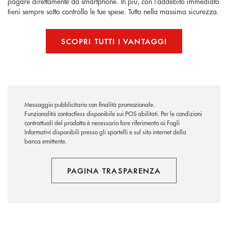
pagare direttamente da smartphone. In più, con l’addebito immediato
tieni sempre sotto controllo le tue spese. Tutto nella massima sicurezza.
SCOPRI TUTTI I VANTAGGI
Messaggio pubblicitario con finalità promozionale.
Funzionalità contactless disponibile sui POS abilitati. Per le condizioni
contrattuali del prodotto è necessario fare riferimento ai Fogli
Informativi disponibili presso gli sportelli e sul sito internet della
banca emittente.
PAGINA TRASPARENZA