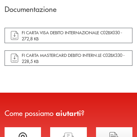
Documentazione
apre documento in una nuova finestra
FI CARTA VISA DEBITO INTERNAZIONALE C02BX030 -
272,8 KB
apre documento in una nuova finestra
FI CARTA MASTERCARD DEBITO INTERN.LE C02BX330 -
228,5 KB
Come possiamo
?
aiutarti
Trova la filiale più vicina a te
Hai bisogno di assistenza immediata?
Hai bisogno di alcuni