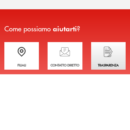
Come possiamo
?
aiutarti
Trova la filiale più vicina a te
Hai bisogno di assistenza immediata?
Hai bisogno di alcuni
FILIALI
CONTATTO DIRETTO
TRASPARENZA
INBANK