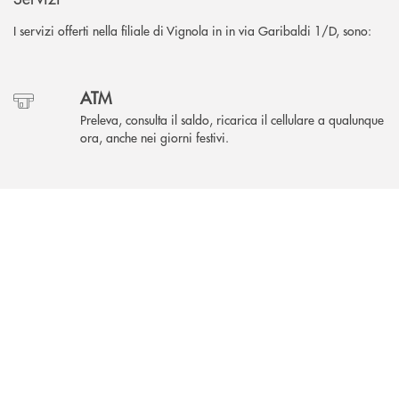
I servizi offerti nella filiale di Vignola in in via Garibaldi 1/D, sono:
ATM
Preleva, consulta il saldo, ricarica il cellulare a qualunque
ora, anche nei giorni festivi.
Area Self
INBANK
Puoi accedere a qualsiasi ora, effettuando operazioni
bancarie in autonomia.
Come possiamo
?
aiutarti