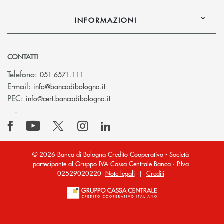
INFORMAZIONI
CONTATTI
Telefono:
051 6571.111
(si apre l’app di posta elettronica)
E-mail:
info@bancadibologna.it
(si apre l’app di posta elettronica
PEC:
info@cert.bancadibologna.it
© 2026 Banca di Bologna Credito Cooperativo - Società
partecipante al Gruppo IVA Cassa Centrale Banca · P.Iva
02529020220
Note legali
|
Crediti