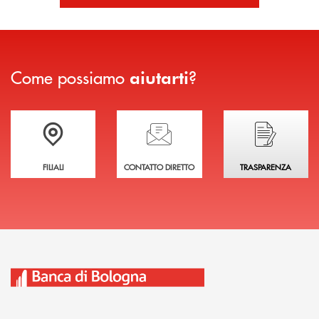
Come possiamo
?
aiutarti
Trova la filiale più vicina a te
Hai bisogno di assistenza immediata?
Hai bisogno di alcuni
FILIALI
CONTATTO DIRETTO
TRASPARENZA