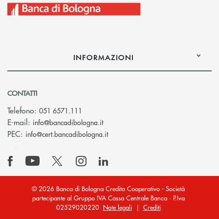
INFORMAZIONI
CONTATTI
Telefono:
051 6571.111
(si apre l’app di posta elettronica)
E-mail:
info@bancadibologna.it
(si apre l’app di posta elettronica
PEC:
info@cert.bancadibologna.it
© 2026 Banca di Bologna Credito Cooperativo - Società
partecipante al Gruppo IVA Cassa Centrale Banca · P.Iva
02529020220
Note legali
|
Crediti