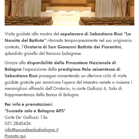
Visita guidata alla mostra del
capolavoro di Sebastiano Ricci “La
ritornato temporaneamente nel suo originario
Nascita del Battista”
contesto, l’
,
Oratorio di San Giovanni Battista dei Fiorentini
splendido gioiello del Barocco bolognese.
Grazie alla
disponibilità della Pinacoteca Nazionale di
l’esposizione della
Bologna
prestigiosa Pala seicentesca di
prosegue consentendo un ulteriore ciclo di visite
Sebastiano Ricci
guidate gratuite per ammirare l’opera del Maestro veneto e insieme i
meravigliosi affreschi dell’Oratorio, in corte Galluzzi 6, Sala di
Rappresentanza della Banca di Bologna.
Per info e prenotazioni:
"Succede solo a Bologna APS"
Corte De’ Galluzzi 13a
051.2840436
info@succedesoloabologna.it
Prenota qui