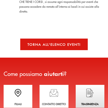
CHE TIENE I CORSI , si assume ogni responsabilità per eventi che
possano accadere da remoto all’interno ai locali in cui assiste alla
diretta.
TORNA ALL'ELENCO EVENTI
Come possiamo
?
aiutarti
Trova la filiale più vicina a te
Hai bisogno di assistenza immediata?
Hai bisogno di alcuni
FILIALI
CONTATTO DIRETTO
TRASPARENZA