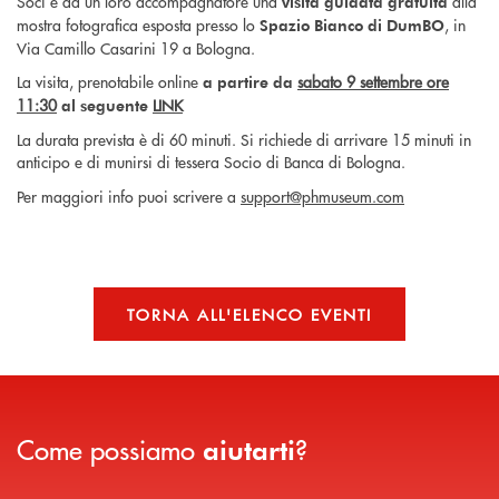
Soci e ad un loro accompagnatore una
alla
visita guidata gratuita
mostra fotografica esposta presso lo
, in
Spazio Bianco di DumBO
Via Camillo Casarini 19 a Bologna.
La visita, prenotabile online
sabato 9 settembre ore
a partire da
11:30
LINK
al seguente
La durata prevista è di 60 minuti. Si richiede di arrivare 15 minuti in
anticipo e di munirsi di tessera Socio di Banca di Bologna.
Per maggiori info puoi scrivere a
support@phmuseum.com
TORNA ALL'ELENCO EVENTI
Come possiamo
?
aiutarti