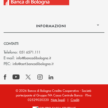
INFORMAZIONI
CONTATTI
Telefono:
051 6571.111
(si apre l’app di posta elettronica)
E-mail:
info@bancadibologna.it
(si apre l’app di posta elettronica
PEC:
info@cert.bancadibologna.it
© 2026 Banca di Bologna Credito Cooperativo - Società
partecipante al Gruppo IVA Cassa Centrale Banca · P.Iva
02529020220
Note legali
|
Crediti