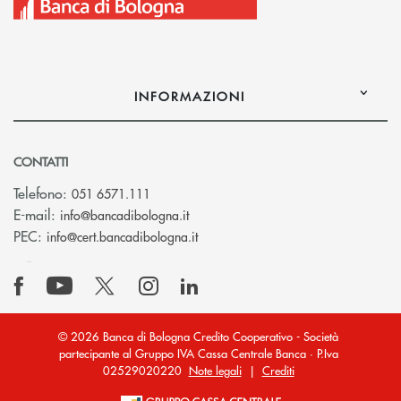
INFORMAZIONI
CONTATTI
Telefono:
051 6571.111
(si apre l’app di posta elettronica)
E-mail:
info@bancadibologna.it
(si apre l’app di posta elettronica
PEC:
info@cert.bancadibologna.it
© 2026 Banca di Bologna Credito Cooperativo - Società
partecipante al Gruppo IVA Cassa Centrale Banca · P.Iva
02529020220
Note legali
|
Crediti