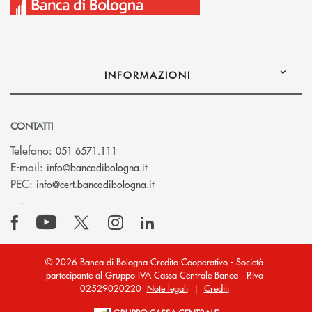
INFORMAZIONI
CONTATTI
Telefono:
051 6571.111
(si apre l’app di posta elettronica)
E-mail:
info@bancadibologna.it
(si apre l’app di posta elettronica
PEC:
info@cert.bancadibologna.it
© 2026 Banca di Bologna Credito Cooperativo - Società
partecipante al Gruppo IVA Cassa Centrale Banca · P.Iva
02529020220
Note legali
|
Crediti