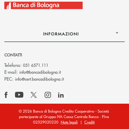
INFORMAZIONI
CONTATTI
Telefono:
051 6571.111
(si apre l’app di posta elettronica)
E-mail:
info@bancadibologna.it
(si apre l’app di posta elettronica
PEC:
info@cert.bancadibologna.it
© 2026 Banca di Bologna Credito Cooperativo - Società
partecipante al Gruppo IVA Cassa Centrale Banca · P.Iva
02529020220
Note legali
|
Crediti