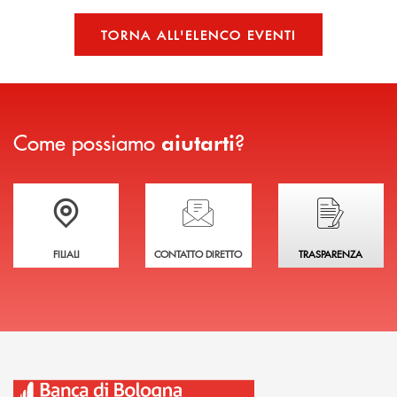
TORNA ALL'ELENCO EVENTI
Come possiamo
?
aiutarti
Trova la filiale più vicina a te
Hai bisogno di assistenza immediata?
Hai bisogno di alcuni
FILIALI
CONTATTO DIRETTO
TRASPARENZA