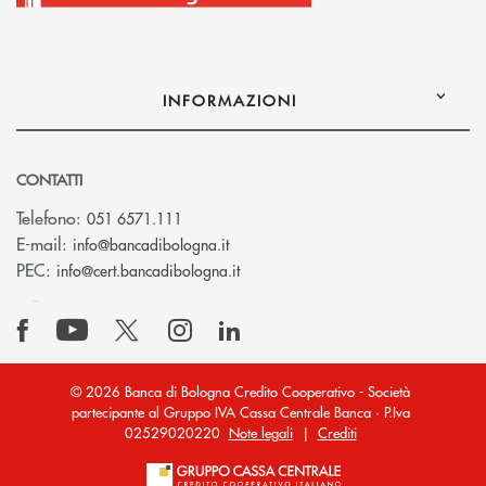
INFORMAZIONI
CONTATTI
Telefono:
051 6571.111
(si apre l’app di posta elettronica)
E-mail:
info@bancadibologna.it
(si apre l’app di posta elettronica
PEC:
info@cert.bancadibologna.it
© 2026 Banca di Bologna Credito Cooperativo - Società
partecipante al Gruppo IVA Cassa Centrale Banca · P.Iva
02529020220
Note legali
|
Crediti