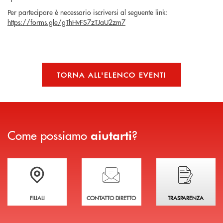
Per partecipare è necessario iscriversi al seguente link:
https://forms.gle/gThHvFS7zTJaU2zm7
TORNA ALL'ELENCO EVENTI
Come possiamo
?
aiutarti
Trova la filiale più vicina a te
Hai bisogno di assistenza immediata?
Hai bisogno di alcuni
FILIALI
CONTATTO DIRETTO
TRASPARENZA