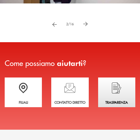
Pause
vai a immagne precedente
vai a immagine successiva
2/16
Come possiamo
?
aiutarti
Trova la filiale più vicina a te
Hai bisogno di assistenza immediata?
Hai bisogno di alcuni
FILIALI
CONTATTO DIRETTO
TRASPARENZA