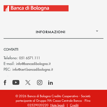
INFORMAZIONI
CONTATTI
Telefono:
051 6571.111
(si apre l’app di posta elettronica)
E-mail:
info@bancadibologna.it
(si apre l’app di posta elettronica
PEC:
info@cert.bancadibologna.it
© 2026 Banca di Bologna Credito Cooperativo - Società
partecipante al Gruppo IVA Cassa Centrale Banca · P.Iva
02529020220
Note legali
|
Crediti