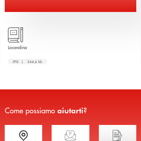
apre una nuova finestra
Locandina
JPG | 344,6 kb
Come possiamo
?
aiutarti
Trova la filiale più vicina a te
Hai bisogno di assistenza immediata?
Hai bisogno di alcuni