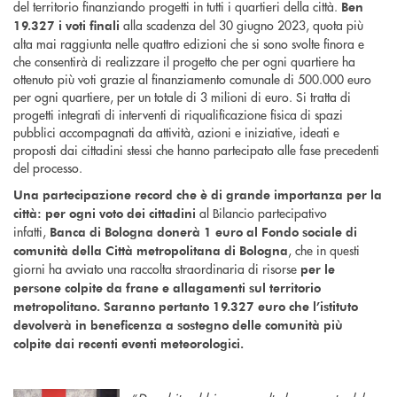
del territorio finanziando progetti in tutti i quartieri della città.
Ben
alla scadenza del 30 giugno 2023, quota più
19.327 i voti finali
alta mai raggiunta nelle quattro edizioni che si sono svolte finora e
che consentirà di realizzare il progetto che per ogni quartiere ha
ottenuto più voti grazie al finanziamento comunale di 500.000 euro
per ogni quartiere, per un totale di 3 milioni di euro. Si tratta di
progetti integrati di interventi di riqualificazione fisica di spazi
pubblici accompagnati da attività, azioni e iniziative, ideati e
proposti dai cittadini stessi che hanno partecipato alle fase precedenti
del processo.
Una partecipazione record che è di grande importanza per la
al Bilancio partecipativo
città: per ogni voto dei cittadin
i
infatti,
Banca di Bologna donerà 1 euro al Fondo sociale di
, che in questi
comunità della Città metropolitana di Bologna
giorni ha avviato una raccolta straordinaria di risorse
per le
persone colpite da frane e allagamenti sul territorio
metropolitano. Saranno pertanto 19.327 euro che l’istituto
devolverà in beneficenza a sostegno delle comunità più
colpite dai recenti eventi meteorologici.