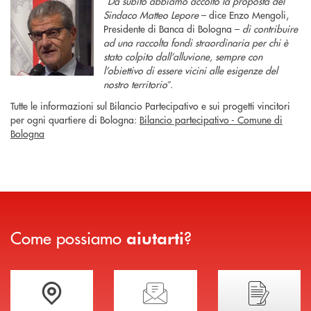
“
Da subito abbiamo accolto la proposta del
Sindaco Matteo Lepore
– dice Enzo Mengoli,
Presidente di Banca di Bologna –
di contribuire
ad una raccolta fondi straordinaria per chi è
stato colpito dall’alluvione, sempre con
l’obiettivo di essere vicini alle esigenze del
nostro territorio
”.
Tutte le informazioni sul Bilancio Partecipativo e sui progetti vincitori
per ogni quartiere di Bologna:
Bilancio partecipativo - Comune di
Bologna
Come possiamo
?
aiutarti
Trova la filiale più vicina a te
Hai bisogno di assistenza immediata?
Hai bisogno di alcuni